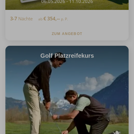
06.05.2026 - 11.10.2026
3-7
€
354,--
Nächte
ab
p. P.
ZUM ANGEBOT
Golf Platzreifekurs