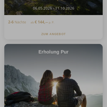
06.05.2026 - 11.10.2026
2-6
€
144,--
Nächte
ab
p. P.
ZUM ANGEBOT
Erholung Pur