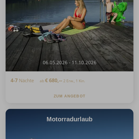
06.05.2026 - 11.10.2026
4-7
€
680,--
Nächte
ab
2 Erw., 1 Kin.
ZUM ANGEBOT
Motorradurlaub