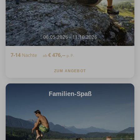
06.05.2026 - 11.10.2026
7-14
€
476,--
Nächte
ab
p. P.
ZUM ANGEBOT
Familien-Spaß