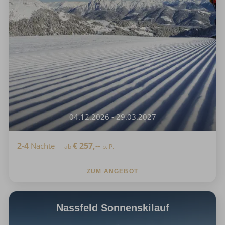
04.12.2026 - 29.03.2027
2-4
€
257,--
Nächte
ab
p. P.
ZUM ANGEBOT
Nassfeld Sonnenskilauf