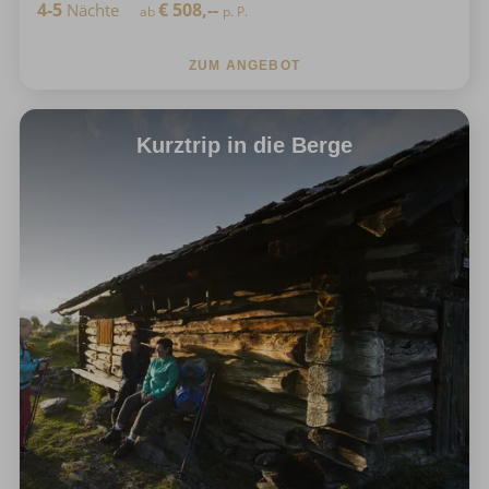
4-5
€
508,--
Nächte
ab
p. P.
ZUM ANGEBOT
Kurztrip in die Berge