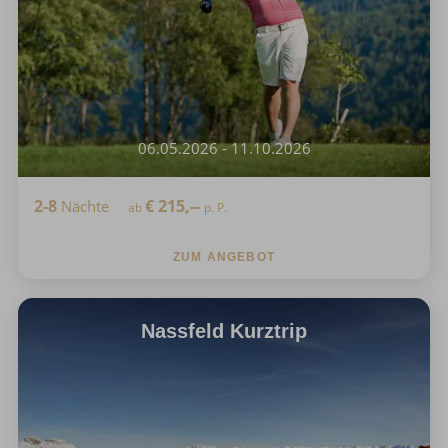
06.05.2026 - 11.10.2026
2-8
€
215,--
Nächte
ab
p. P.
ZUM ANGEBOT
Nassfeld Kurztrip