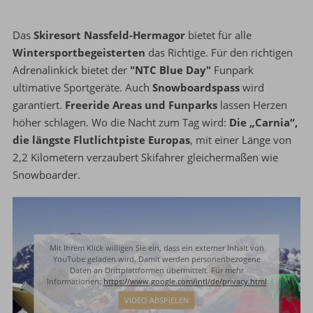
Das
Skiresort Nassfeld-Hermagor
bietet für alle
Wintersportbegeisterten
das Richtige. Für den richtigen
Adrenalinkick bietet der
"NTC Blue Day"
Funpark
ultimative Sportgeräte. Auch
Snowboardspass
wird
garantiert.
Freeride Areas und Funparks
lassen Herzen
höher schlagen. Wo die Nacht zum Tag wird:
Die „Carnia“,
die längste Flutlichtpiste Europas
, mit einer Länge von
2,2 Kilometern verzaubert Skifahrer gleichermaßen wie
Snowboarder.
Mit Ihrem Klick willigen Sie ein, dass ein externer Inhalt von
YouTube geladen wird. Damit werden personenbezogene
Daten an Drittplattformen übermittelt. Für mehr
Informationen:
https://www.google.com/intl/de/privacy.html
VIDEO ABSPIELEN