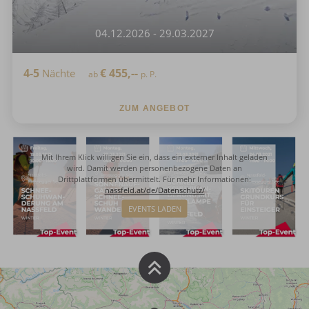
04.12.2026 - 29.03.2027
4-5
€
455,--
Nächte
ab
p. P.
ZUM ANGEBOT
Mit Ihrem Klick willigen Sie ein, dass ein externer Inhalt geladen
wird. Damit werden personenbezogene Daten an
Drittplattformen übermittelt. Für mehr Informationen:
nassfeld.at/de/Datenschutz/
EVENTS LADEN