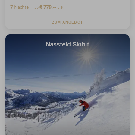
7
€
779,--
Nächte
ab
p. P.
ZUM ANGEBOT
Nassfeld Skihit