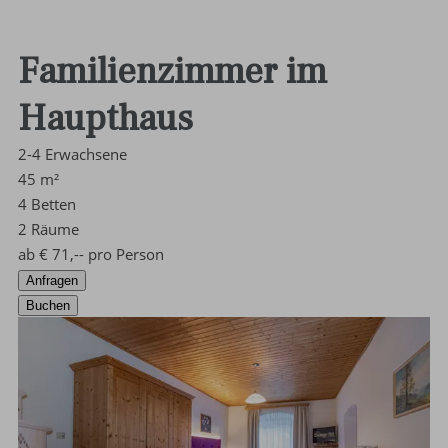
Familienzimmer im
Haupthaus
2-4
Erwachsene
45
m²
4
Betten
2
Räume
ab
€
71,--
pro Person
Anfragen
Buchen