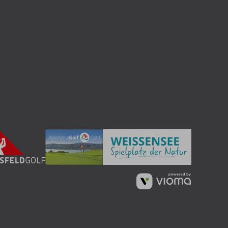
n
vioma
GmbH