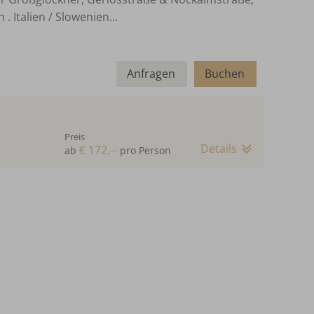
 Italien / Slowenien...
Anfragen
Buchen
Preis
Details
€ 172,--
ab
pro Person