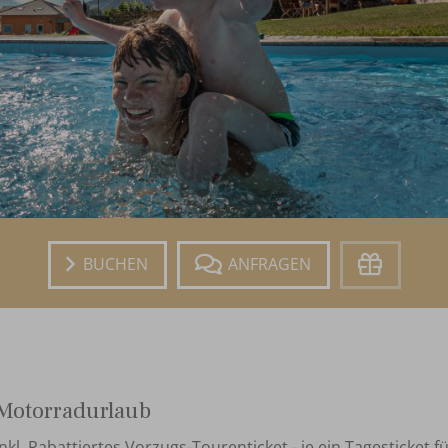
Buchen
Anfragen
Gutschein
Motorradurlaub
inkl. Rabattiertes Vorzugs-Tourenticket - je ein Tagesticket