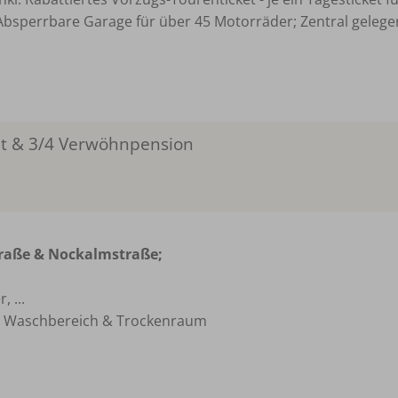
Absperrbare Garage für über 45 Motorräder; Zentral gelegen .
et & 3/4 Verwöhnpension
straße & Nockalmstraße;
 ...
en Waschbereich & Trockenraum