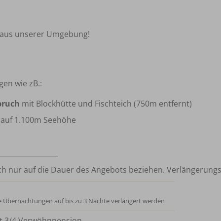
t aus unserer Umgebung!
gen wie zB.:
bruch
mit Blockhütte und Fischteich (750m entfernt)
i auf 1.100m Seehöhe
_________________
 sich nur auf die Dauer des Angebots beziehen. Verlängerung
e Übernachtungen auf bis zu 3 Nächte verlängert werden
t 3/4 Verwöhnpension