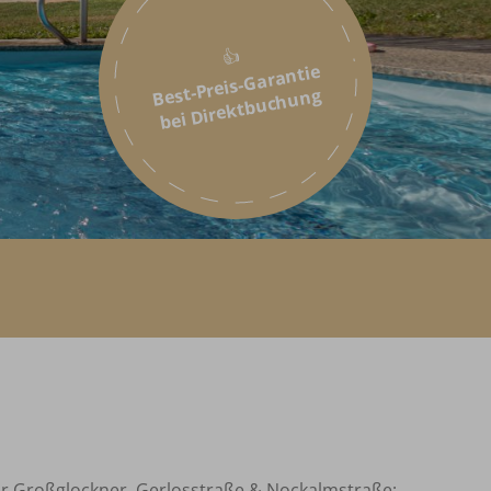
👍
Best-Preis-Garantie
bei Direktbuchung
 für Großglockner, Gerlosstraße & Nockalmstraße;