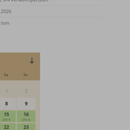
.2026
rson